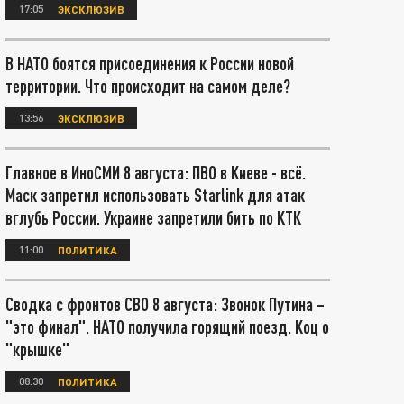
17:05
ЭКСКЛЮЗИВ
В НАТО боятся присоединения к России новой
территории. Что происходит на самом деле?
13:56
ЭКСКЛЮЗИВ
Главное в ИноСМИ 8 августа: ПВО в Киеве - всё.
Маск запретил использовать Starlink для атак
вглубь России. Украине запретили бить по КТК
11:00
ПОЛИТИКА
Сводка с фронтов СВО 8 августа: Звонок Путина –
"это финал". НАТО получила горящий поезд. Коц о
"крышке"
08:30
ПОЛИТИКА