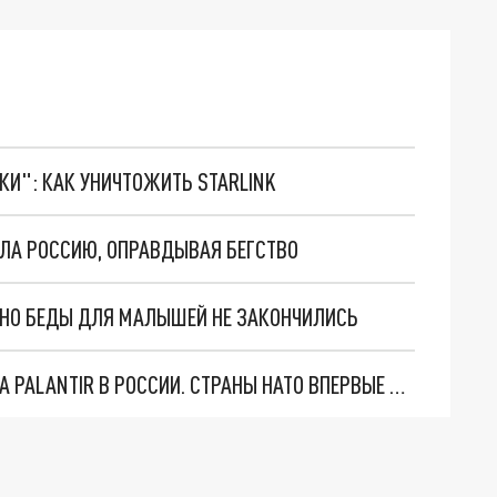
ТКИ": КАК УНИЧТОЖИТЬ STARLINK
ЛА РОССИЮ, ОПРАВДЫВАЯ БЕГСТВО
. НО БЕДЫ ДЛЯ МАЛЫШЕЙ НЕ ЗАКОНЧИЛИСЬ
"ОЧЕНЬ ПЛОХИЕ НОВОСТИ": БОЛЬШАЯ ОШИБКА PALANTIR В РОССИИ. СТРАНЫ НАТО ВПЕРВЫЕ ЗА СВО ОСТАНОВИЛИ ПОСТАВКИ ОРУЖИЯ. ВСУ ТЕРЯЮТ ПРИГРАНИЧЬЕ?