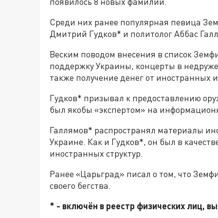
появилось 8 новых фамилий.
Среди них ранее популярная певица Зем
Дмитрий Гудков* и политолог Аббас Гал
Веским поводом внесения в список Земф
поддержку Украины, концерты в недруже
также получение денег от иностранных 
Гудков* призывал к предоставлению ору
был якобы «экспертом» на информацион
Галлямов* распространял материалы ино
Украине. Как и Гудков*, он был в качес
иностранных структур.
Ранее «Царьград» писал о том, что Земф
своего бегства.
* - включён в реестр физических лиц, 