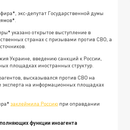
фира*, экс-депутат Государственной думы
лямов*.
иры* указано открытое выступление в
ственных странах с призывами против СВО, а
источников.
жия Украине, введению санкций к России,
ных площадках иностранных структур.
агентов, высказывался против СВО на
тве эксперта на информационных площадках
ира*
заклеймила Россию
при оправдании
выполняющих функции иноагента