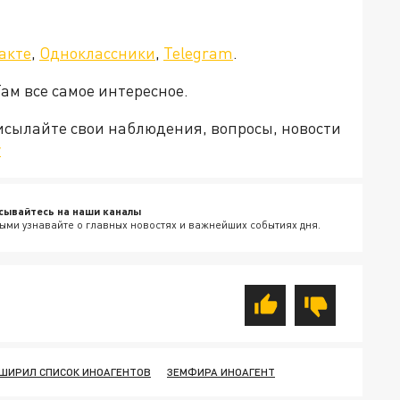
а»!
акте
,
Одноклассники
,
Telegram
.
Там все самое интересное.
рисылайте свои наблюдения, вопросы, новости
v
сывайтесь на наши каналы
ыми узнавайте о главных новостях и важнейших событиях дня.
ШИРИЛ СПИСОК ИНОАГЕНТОВ
ЗЕМФИРА ИНОАГЕНТ