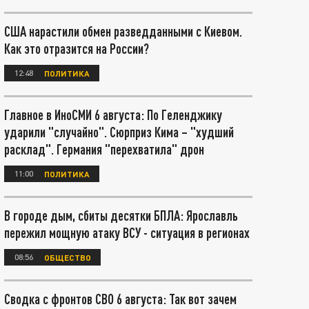
США нарастили обмен разведданными с Киевом.
Как это отразится на России?
12:48
ПОЛИТИКА
Главное в ИноСМИ 6 августа: По Геленджику
ударили "случайно". Сюрприз Кима – "худший
расклад". Германия "перехватила" дрон
11:00
ПОЛИТИКА
В городе дым, сбиты десятки БПЛА: Ярославль
пережил мощную атаку ВСУ - ситуация в регионах
08:56
ОБЩЕСТВО
Сводка с фронтов СВО 6 августа: Так вот зачем