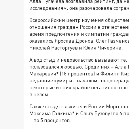
Алла Пугачева возглавила рейтинг, да не
исследованиям, она разочаровала согра
Всероссийский центр изучения обществе
отношения граждан России в отечественн
время предпочтения и симпатии граждан
оказались Ярослав Дронов, Олег Газманов
Николай Расторгуев и Юлия Чичерина.
А вод стыд и недовольство вызывают те,
пользовался любовью. Среди них – Алла 
Макаревич* (18 процентов) и Филипп Кирк
недавние кумиры с началом спецопераци
некоторые из них крайне негативно отзыв
в целом.
Также стыдятся жители России Моргеншт
Максима Галкина* и Ольгу Бузову (по 6 
– по 5 процентов.