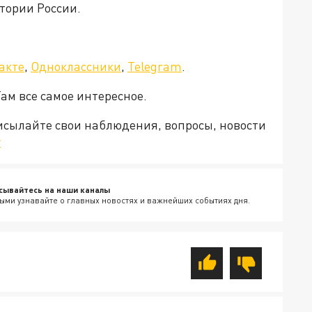
тории России.
акте
,
Одноклассники
,
Telegram
.
Там все самое интересное.
рисылайте свои наблюдения, вопросы, новости
v
сывайтесь на наши каналы
ыми узнавайте о главных новостях и важнейших событиях дня.