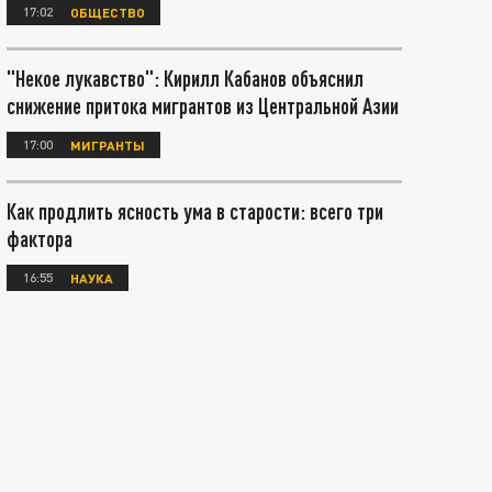
17:02
ОБЩЕСТВО
"Некое лукавство": Кирилл Кабанов объяснил
снижение притока мигрантов из Центральной Азии
17:00
МИГРАНТЫ
Как продлить ясность ума в старости: всего три
фактора
16:55
НАУКА