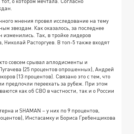
 тот, о котором мечтала. Согласно
ждан.
нного мнения провел исследование на тему
ым звездам. Как оказалось, за последнее
 изменились. Так, в тройке лидеров
, Николай Расторгуев. В топ-5 также входят
 кто совсем срывал аплодисменты и
Пугачева (25 процентов опрошенных), Андрей
оров (13 процентов). Связано это с тем, что
и предпочли переехать за рубеж. При этом
аются как об СВО в частности, так и о России
ерна и SHAMAN – у них по 9 процентов,
процентов), Инстасамку и Бориса Гребенщикова