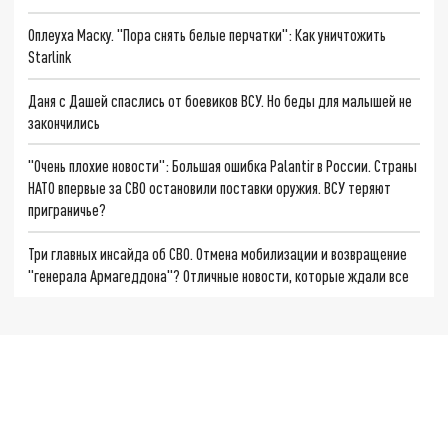
Оплеуха Маску. "Пора снять белые перчатки": Как уничтожить
Starlink
Даня с Дашей спаслись от боевиков ВСУ. Но беды для малышей не
закончились
"Очень плохие новости": Большая ошибка Palantir в России. Страны
НАТО впервые за СВО остановили поставки оружия. ВСУ теряют
приграничье?
Три главных инсайда об СВО. Отмена мобилизации и возвращение
"генерала Армагеддона"? Отличные новости, которые ждали все