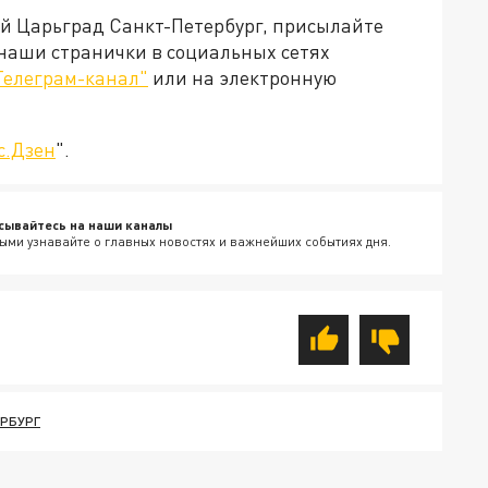
ей Царьград Санкт-Петербург, присылайте
 наши странички в социальных сетях
Телеграм-канал"
или на электронную
с.Дзен
".
сывайтесь на наши каналы
ыми узнавайте о главных новостях и важнейших событиях дня.
РБУРГ