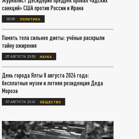
Журналист Десидерио предрёк провал «адских
санкций» США против России и Ирана
00:05
ПОЛИТИКА
Память тела сильнее диеты: учёные раскрыли
тайну ожирения
07 АВГУСТА 23:50
НАУКА
День города Ялты 8 августа 2026 года:
бесплатные музеи и летняя резиденция Деда
Мороза
07 АВГУСТА 23:41
ОБЩЕСТВО