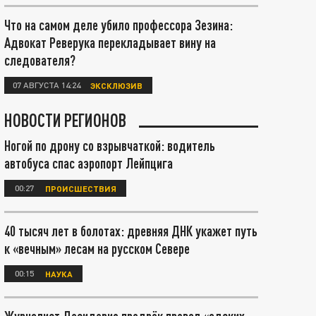
Что на самом деле убило профессора Зезина:
Адвокат Реверука перекладывает вину на
следователя?
07 АВГУСТА 14:24
ЭКСКЛЮЗИВ
НОВОСТИ РЕГИОНОВ
Ногой по дрону со взрывчаткой: водитель
автобуса спас аэропорт Лейпцига
00:27
ПРОИСШЕСТВИЯ
40 тысяч лет в болотах: древняя ДНК укажет путь
к «вечным» лесам на русском Севере
00:15
НАУКА