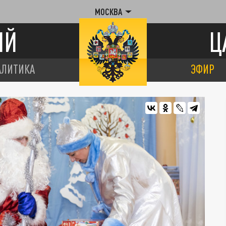
МОСКВА
ИЙ
Ц
АЛИТИКА
ЭФИР