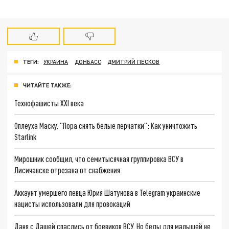
ТЕГИ:
УКРАИНА
ДОНБАСС
ДМИТРИЙ ПЕСКОВ
ЧИТАЙТЕ ТАКЖЕ:
Технофашисты XXI века
Оплеуха Маску. "Пора снять белые перчатки": Как уничтожить
Starlink
Мирошник сообщил, что семитысячная группировка ВСУ в
Лисичанске отрезана от снабжения
Аккаунт умершего певца Юрия Шатунова в Telegram украинские
нацисты использовали для провокаций
Даня с Дашей спаслись от боевиков ВСУ. Но беды для малышей не