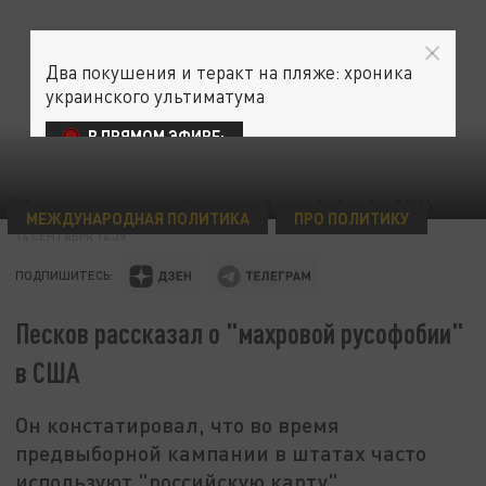
Два покушения и теракт на пляже: хроника
украинского ультиматума
В ПРЯМОМ ЭФИРЕ:
МЕЖДУНАРОДНАЯ ПОЛИТИКА
ПРО ПОЛИТИКУ
14 СЕНТЯБРЯ 14:39
ПОДПИШИТЕСЬ:
Песков рассказал о "махровой русофобии"
в США
Он констатировал, что во время
предвыборной кампании в штатах часто
используют "российскую карту"