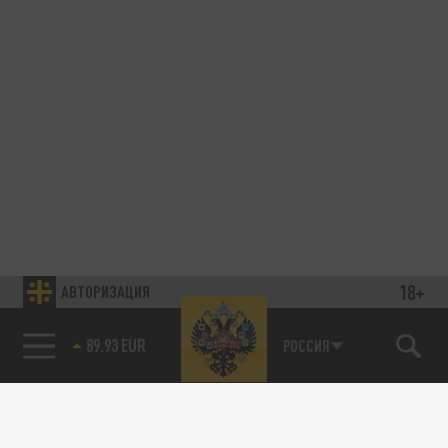
18+
АВТОРИЗАЦИЯ
89.93 EUR
РОССИЯ