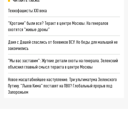
ЧИТАЙТЕ ТАКЖЕ:
Технофашисты XXI века
"Кротами" были все? Теракт в центре Москвы: На генералов
охотятся "живые дроны"
Даня с Дашей спаслись от боевиков ВСУ. Но беды для малышей не
закончились
"Мы вас заставим": Жуткие детали охоты на генерала. Зеленский
объяснил главный смысл теракта в центре Москвы
Новое масштабнейшее наступление. Три ультиматума Зеленского
Путину. "Львов Кима" поставят на ПВО? Глобальный прорыв под
Запорожьем