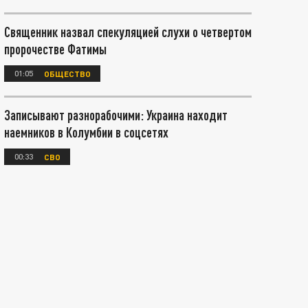
Священник назвал спекуляцией слухи о четвертом
пророчестве Фатимы
01:05
ОБЩЕСТВО
Записывают разнорабочими: Украина находит
наемников в Колумбии в соцсетях
00:33
СВО