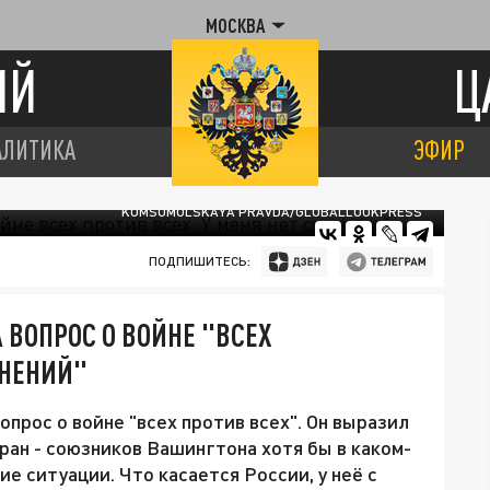
МОСКВА
ИЙ
Ц
АЛИТИКА
ЭФИР
KOMSOMOLSKAYA PRAVDA/GLOBALLOOKPRESS
ПОДПИШИТЕСЬ:
 ВОПРОС О ВОЙНЕ "ВСЕХ
МНЕНИЙ"
прос о войне "всех против всех". Он выразил
ран - союзников Вашингтона хотя бы в каком-
е ситуации. Что касается России, у неё с