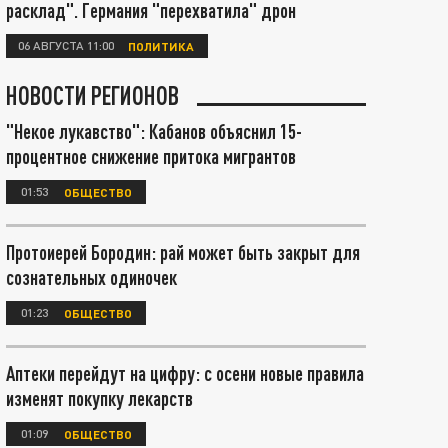
расклад". Германия "перехватила" дрон
06 АВГУСТА 11:00
ПОЛИТИКА
НОВОСТИ РЕГИОНОВ
"Некое лукавство": Кабанов объяснил 15-
процентное снижение притока мигрантов
01:53
ОБЩЕСТВО
Протоиерей Бородин: рай может быть закрыт для
сознательных одиночек
01:23
ОБЩЕСТВО
Аптеки перейдут на цифру: с осени новые правила
изменят покупку лекарств
01:09
ОБЩЕСТВО