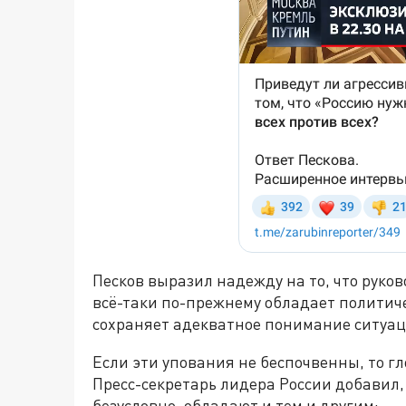
Песков выразил надежду на то, что руко
всё-таки по-прежнему обладает политиче
сохраняет адекватное понимание ситуац
Если эти упования не беспочвенны, то г
Пресс-секретарь лидера России добавил,
безусловно, обладают и тем и другим: