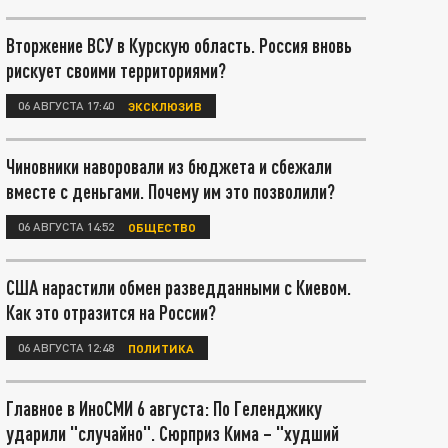
Вторжение ВСУ в Курскую область. Россия вновь
рискует своими территориями?
06 АВГУСТА 17:40
ЭКСКЛЮЗИВ
Чиновники наворовали из бюджета и сбежали
вместе с деньгами. Почему им это позволили?
06 АВГУСТА 14:52
ОБЩЕСТВО
США нарастили обмен разведданными с Киевом.
Как это отразится на России?
06 АВГУСТА 12:48
ПОЛИТИКА
Главное в ИноСМИ 6 августа: По Геленджику
ударили "случайно". Сюрприз Кима – "худший