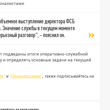
урналистами.
 объемное выступление директора ФСБ
а. Значение службы в текущем моменте
рьезный разговор", – пояснил он.
дут подведены итоги оперативно-служебной
у и определять основные задачи на текущий
те"
и
"Одноклассники"
, также подписывайтесь на
сывайтесь на наши каналы