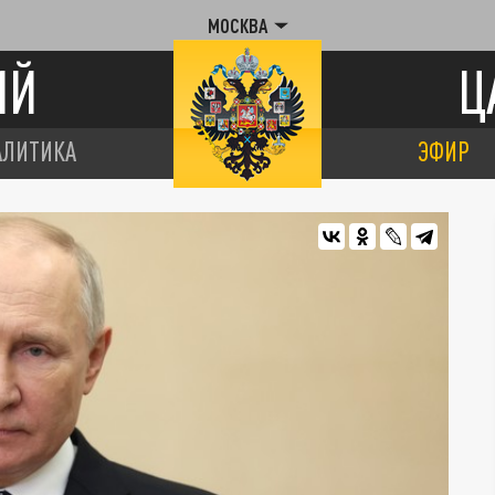
МОСКВА
ИЙ
Ц
АЛИТИКА
ЭФИР