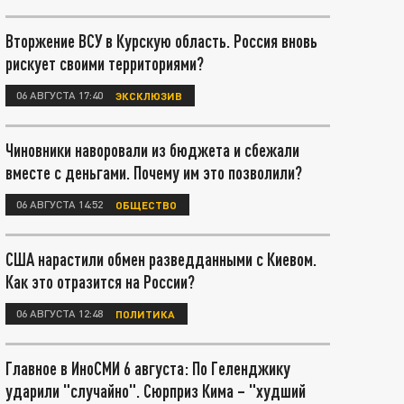
Вторжение ВСУ в Курскую область. Россия вновь
рискует своими территориями?
06 АВГУСТА 17:40
ЭКСКЛЮЗИВ
Чиновники наворовали из бюджета и сбежали
вместе с деньгами. Почему им это позволили?
06 АВГУСТА 14:52
ОБЩЕСТВО
США нарастили обмен разведданными с Киевом.
Как это отразится на России?
06 АВГУСТА 12:48
ПОЛИТИКА
Главное в ИноСМИ 6 августа: По Геленджику
ударили "случайно". Сюрприз Кима – "худший