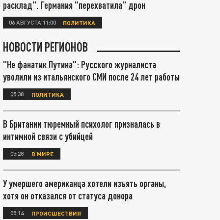
расклад". Германия "перехватила" дрон
06 АВГУСТА 11:00
ПОЛИТИКА
НОВОСТИ РЕГИОНОВ
"Не фанатик Путина": Русского журналиста
уволили из итальянского СМИ после 24 лет работы
05:38
ПОЛИТИКА
В Британии тюремный психолог призналась в
интимной связи с убийцей
05:28
В МИРЕ
У умершего американца хотели изъять органы,
хотя он отказался от статуса донора
05:14
ПРОИСШЕСТВИЯ