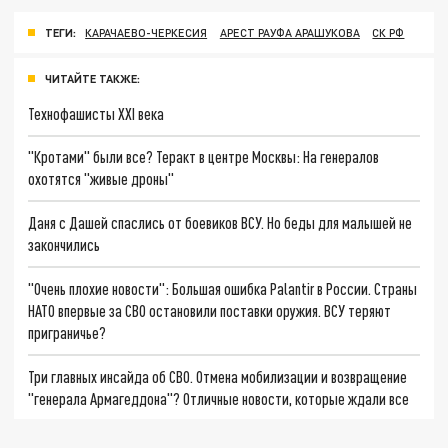
ТЕГИ:
КАРАЧАЕВО-ЧЕРКЕСИЯ
АРЕСТ РАУФА АРАШУКОВА
СК РФ
ЧИТАЙТЕ ТАКЖЕ:
Технофашисты XXI века
"Кротами" были все? Теракт в центре Москвы: На генералов
охотятся "живые дроны"
Даня с Дашей спаслись от боевиков ВСУ. Но беды для малышей не
закончились
"Очень плохие новости": Большая ошибка Palantir в России. Страны
НАТО впервые за СВО остановили поставки оружия. ВСУ теряют
приграничье?
Три главных инсайда об СВО. Отмена мобилизации и возвращение
"генерала Армагеддона"? Отличные новости, которые ждали все