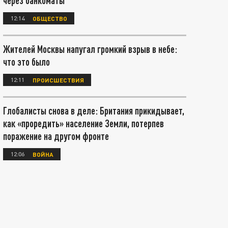
через банкоматы
12:14
ОБЩЕСТВО
Жителей Москвы напугал громкий взрыв в небе:
что это было
12:11
ПРОИСШЕСТВИЯ
Глобалисты снова в деле: Британия прикидывает,
как «проредить» население Земли, потерпев
поражение на другом фронте
12:06
ВОЙНА