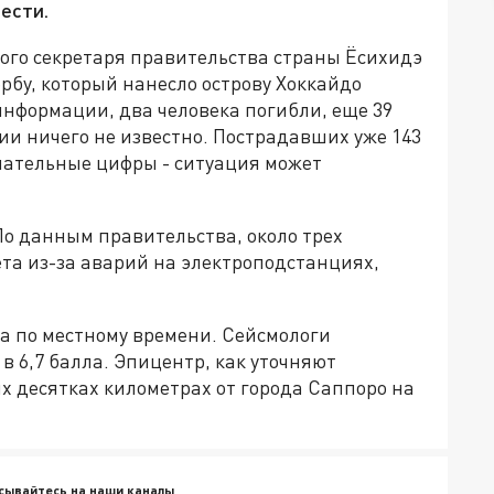
вести.
ного секретаря правительства страны Ёсихидэ
рбу, который нанесло острову Хоккайдо
информации, два человека погибли, еще 39
нии ничего не известно. Пострадавших уже 143
ончательные цифры - ситуация может
По данным правительства, около трех
та из-за аварий на электроподстанциях,
а по местному времени. Сейсмологи
 6,7 балла. Эпицентр, как уточняют
х десятках километрах от города Саппоро на
сывайтесь на наши каналы