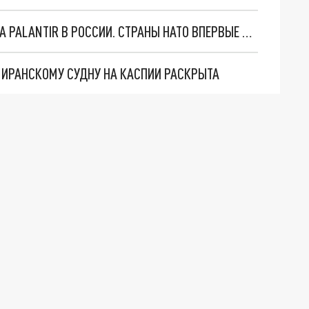
"ОЧЕНЬ ПЛОХИЕ НОВОСТИ": БОЛЬШАЯ ОШИБКА PALANTIR В РОССИИ. СТРАНЫ НАТО ВПЕРВЫЕ ЗА СВО ОСТАНОВИЛИ ПОСТАВКИ ОРУЖИЯ. ВСУ ТЕРЯЮТ ПРИГРАНИЧЬЕ?
О ИРАНСКОМУ СУДНУ НА КАСПИИ РАСКРЫТА