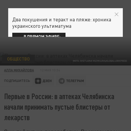
Два покушения и теракт на пляже: хроника
украинского ультиматума
В ПРЯМОМ ЭФИРЕ:
ОБЩЕСТВО
ФОТО: SVETLANA VOZMILOVA/GLOBALLOOKPRESS
АЛЛА МИХАЙЛОВА
12 МАЯ 13:34
ПОДПИШИТЕСЬ:
Первые в России: в аптеках Челябинска
начали принимать пустые блистеры от
лекарств