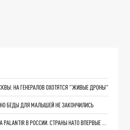
ОСКВЫ: НА ГЕНЕРАЛОВ ОХОТЯТСЯ "ЖИВЫЕ ДРОНЫ"
. НО БЕДЫ ДЛЯ МАЛЫШЕЙ НЕ ЗАКОНЧИЛИСЬ
"ОЧЕНЬ ПЛОХИЕ НОВОСТИ": БОЛЬШАЯ ОШИБКА PALANTIR В РОССИИ. СТРАНЫ НАТО ВПЕРВЫЕ ЗА СВО ОСТАНОВИЛИ ПОСТАВКИ ОРУЖИЯ. ВСУ ТЕРЯЮТ ПРИГРАНИЧЬЕ?