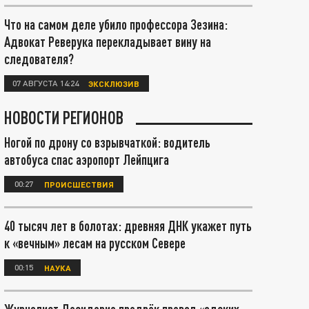
Что на самом деле убило профессора Зезина:
Адвокат Реверука перекладывает вину на
следователя?
07 АВГУСТА 14:24
ЭКСКЛЮЗИВ
НОВОСТИ РЕГИОНОВ
Ногой по дрону со взрывчаткой: водитель
автобуса спас аэропорт Лейпцига
00:27
ПРОИСШЕСТВИЯ
40 тысяч лет в болотах: древняя ДНК укажет путь
к «вечным» лесам на русском Севере
00:15
НАУКА