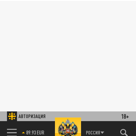
18+
АВТОРИЗАЦИЯ
89.93 EUR
РОССИЯ