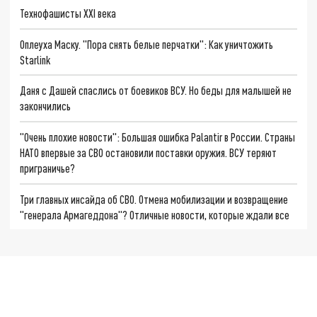
Технофашисты XXI века
Оплеуха Маску. "Пора снять белые перчатки": Как уничтожить
Starlink
Даня с Дашей спаслись от боевиков ВСУ. Но беды для малышей не
закончились
"Очень плохие новости": Большая ошибка Palantir в России. Страны
НАТО впервые за СВО остановили поставки оружия. ВСУ теряют
приграничье?
Три главных инсайда об СВО. Отмена мобилизации и возвращение
"генерала Армагеддона"? Отличные новости, которые ждали все