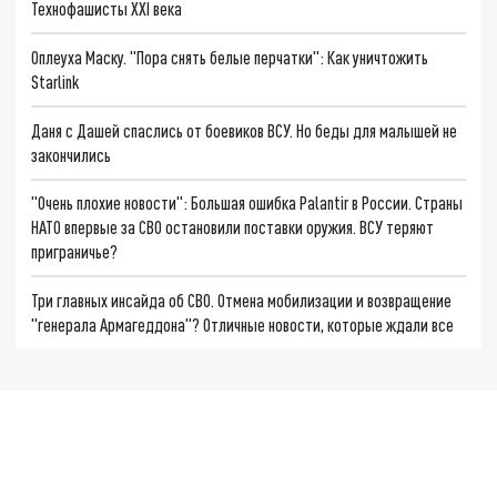
Технофашисты XXI века
Оплеуха Маску. "Пора снять белые перчатки": Как уничтожить
Starlink
Даня с Дашей спаслись от боевиков ВСУ. Но беды для малышей не
закончились
"Очень плохие новости": Большая ошибка Palantir в России. Страны
НАТО впервые за СВО остановили поставки оружия. ВСУ теряют
приграничье?
Три главных инсайда об СВО. Отмена мобилизации и возвращение
"генерала Армагеддона"? Отличные новости, которые ждали все