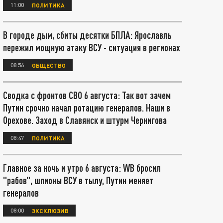
11:00
ПОЛИТИКА
В городе дым, сбиты десятки БПЛА: Ярославль
пережил мощную атаку ВСУ - ситуация в регионах
08:56
ОБЩЕСТВО
Сводка с фронтов СВО 6 августа: Так вот зачем
Путин срочно начал ротацию генералов. Наши в
Орехове. Заход в Славянск и штурм Чернигова
08:47
ПОЛИТИКА
Главное за ночь и утро 6 августа: WB бросил
"рабов", шпионы ВСУ в тылу, Путин меняет
генералов
08:00
ЭКСКЛЮЗИВ