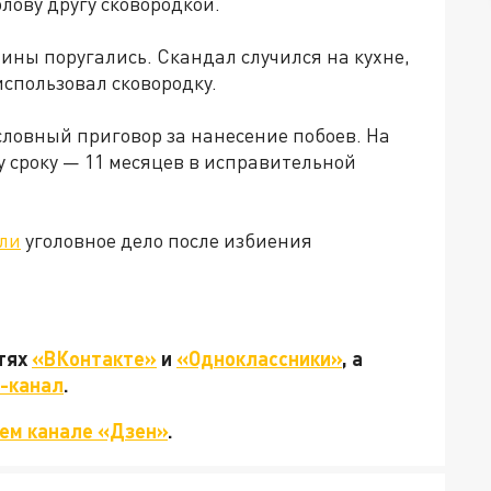
лову другу сковородкой.
чины поругались. Скандал случился на кухне,
спользовал сковородку.
словный приговор за нанесение побоев. На
у сроку — 11 месяцев в исправительной
ли
уголовное дело после избиения
етях
«ВКонтакте»
и
«Одноклассники»
, а
-канал
.
ем канале «Дзен»
.