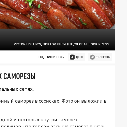
VICTOR LISITSYN, ВИКТОР ЛИСИЦЫН/GLOBAL LOOK PRESS
ПОДПИШИТЕСЬ:
Х САМОРЕЗЫ
иальных сетях.
ный саморез в сосисках. Фото он выложил в
одной из которых внутри саморез.
подумав, что тот сам засунул саморез внутрь.