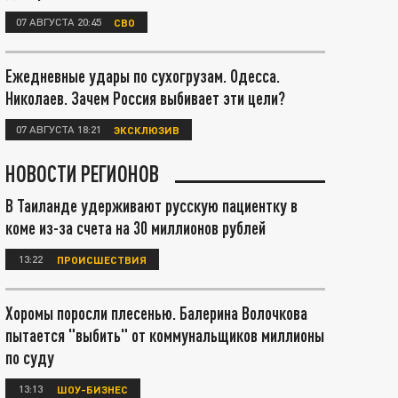
07 АВГУСТА 20:45
СВО
Ежедневные удары по сухогрузам. Одесса.
Николаев. Зачем Россия выбивает эти цели?
07 АВГУСТА 18:21
ЭКСКЛЮЗИВ
НОВОСТИ РЕГИОНОВ
В Таиланде удерживают русскую пациентку в
коме из-за счета на 30 миллионов рублей
13:22
ПРОИСШЕСТВИЯ
Хоромы поросли плесенью. Балерина Волочкова
пытается "выбить" от коммунальщиков миллионы
по суду
13:13
ШОУ-БИЗНЕС