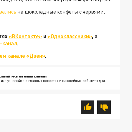
вались
на шоколадные конфеты с червями.
етях
«ВКонтакте»
и
«Одноклассники»
, а
-канал
.
ем канале «Дзен»
.
сывайтесь на наши каналы
ыми узнавайте о главных новостях и важнейших событиях дня.