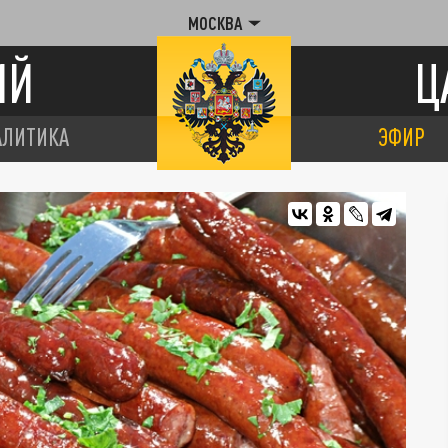
МОСКВА
ИЙ
Ц
АЛИТИКА
ЭФИР