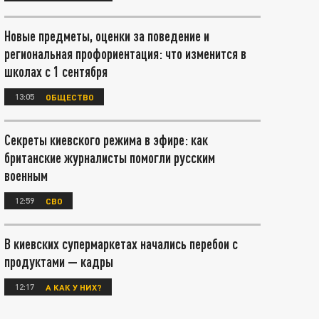
Новые предметы, оценки за поведение и
региональная профориентация: что изменится в
школах с 1 сентября
13:05
ОБЩЕСТВО
Секреты киевского режима в эфире: как
британские журналисты помогли русским
военным
12:59
СВО
В киевских супермаркетах начались перебои с
продуктами — кадры
12:17
А КАК У НИХ?