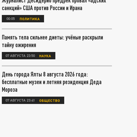
Журналист Десидерио предрёк провал «адских
санкций» США против России и Ирана
00:05
ПОЛИТИКА
Память тела сильнее диеты: учёные раскрыли
тайну ожирения
07 АВГУСТА 23:50
НАУКА
День города Ялты 8 августа 2026 года:
бесплатные музеи и летняя резиденция Деда
Мороза
07 АВГУСТА 23:41
ОБЩЕСТВО