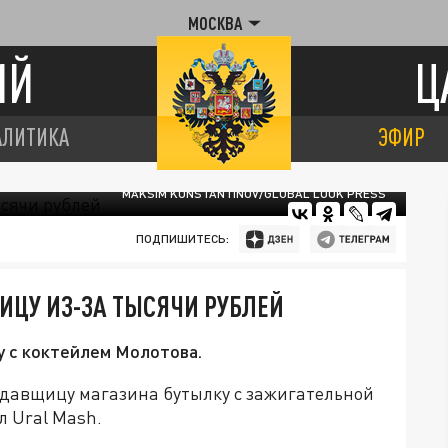
МОСКВА
ИЙ
Ц
АЛИТИКА
ЭФИР
MAKSIM KONSTANTINOV/GLOBAL LOOK PRESS
ПОДПИШИТЕСЬ:
ИЦУ ИЗ-ЗА ТЫСЯЧИ РУБЛЕЙ
у с коктейлем Молотова.
давщицу магазина бутылку с зажигательной
л Ural Mash.