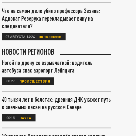
Что на самом деле убило профессора Зезина:
Адвокат Реверука перекладывает вину на
следователя?
07 АВГУСТА 14:24
ЭКСКЛЮЗИВ
НОВОСТИ РЕГИОНОВ
Ногой по дрону со взрывчаткой: водитель
автобуса спас аэропорт Лейпцига
00:27
ПРОИСШЕСТВИЯ
40 тысяч лет в болотах: древняя ДНК укажет путь
к «вечным» лесам на русском Севере
00:15
НАУКА