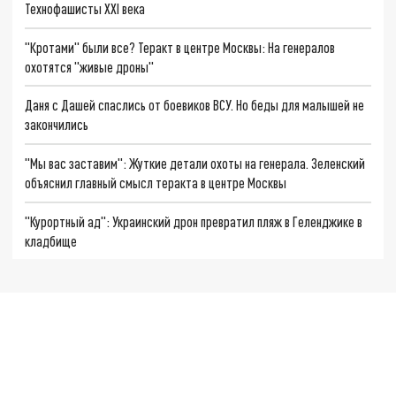
Технофашисты XXI века
"Кротами" были все? Теракт в центре Москвы: На генералов
охотятся "живые дроны"
Даня с Дашей спаслись от боевиков ВСУ. Но беды для малышей не
закончились
"Мы вас заставим": Жуткие детали охоты на генерала. Зеленский
объяснил главный смысл теракта в центре Москвы
"Курортный ад": Украинский дрон превратил пляж в Геленджике в
кладбище