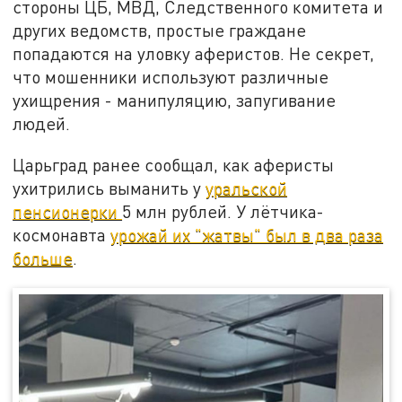
стороны ЦБ, МВД, Следственного комитета и
других ведомств, простые граждане
попадаются на уловку аферистов. Не секрет,
что мошенники используют различные
ухищрения - манипуляцию, запугивание
людей.
Царьград ранее сообщал, как аферисты
ухитрились выманить у
уральской
пенсионерки
5 млн рублей. У лётчика-
космонавта
урожай их "жатвы" был в два раза
больше
.