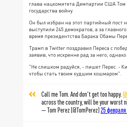
глава нацкомитета Демпартии США Том П
государства войну.
Он был избран на этот партийный пост н
выступили 245 демократов, а за главного 
время президентства Барака Обамы Пере
Трамп в Twitter поздравил Переса с поб
заявив, что искренне рад за него, однако
"Не слишком радуйся, - пишет Перес. - К
чтобы стать твоим худшим кошмаром".
Call me Tom. And don't get too happy.
@
across the country, will be your worst 
— Tom Perez (@TomPerez)
25 февраля 