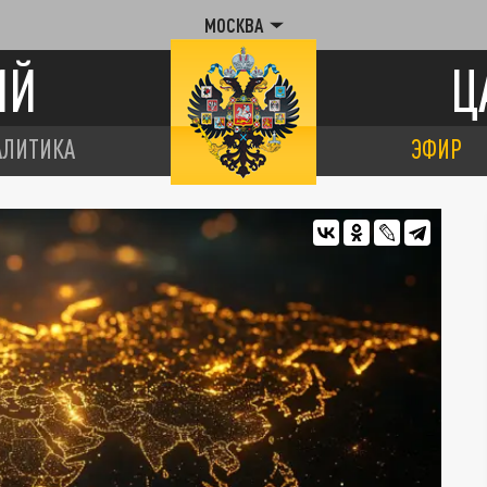
МОСКВА
ИЙ
Ц
АЛИТИКА
ЭФИР