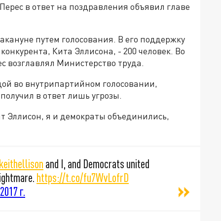
ерес в ответ на поздравления объявил главе
акануне путем голосования. В его поддержку
конкурента, Кита Эллисона, - 200 человек. Во
с возглавлял Министерство труда.
едой во внутрипартийном голосовании,
 получил в ответ лишь угрозы.
ит Эллисон, я и демократы объединились,
keithellison
and I, and Democrats united
nightmare.
https://t.co/fu7WvLofrD
2017 г.