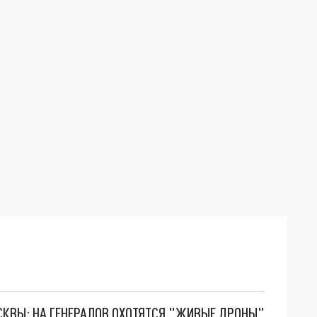
ОСКВЫ: НА ГЕНЕРАЛОВ ОХОТЯТСЯ "ЖИВЫЕ ДРОНЫ"