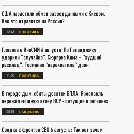
США нарастили обмен разведданными с Киевом.
Как это отразится на России?
12:48
ПОЛИТИКА
Главное в ИноСМИ 6 августа: По Геленджику
ударили "случайно". Сюрприз Кима – "худший
расклад". Германия "перехватила" дрон
11:00
ПОЛИТИКА
В городе дым, сбиты десятки БПЛА: Ярославль
пережил мощную атаку ВСУ - ситуация в регионах
08:56
ОБЩЕСТВО
Сводка с фронтов СВО 6 августа: Так вот зачем