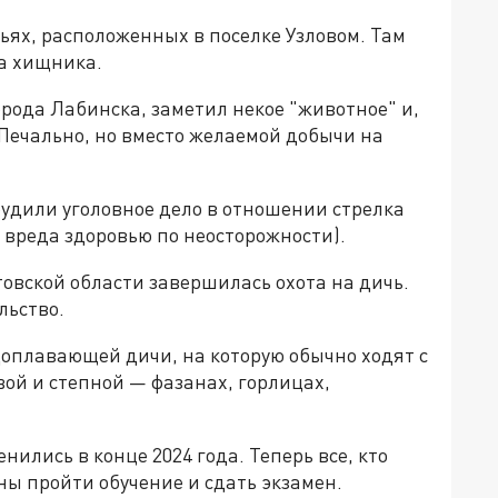
ьях, расположенных в поселке Узловом. Там
на хищника.
орода Лабинска, заметил некое "животное" и,
 Печально, но вместо желаемой добычи на
будили уголовное дело в отношении стрелка
о вреда здоровью по неосторожности).
товской области завершилась охота на дичь.
льство.
одоплавающей дичи, на которую обычно ходят с
ой и степной — фазанах, горлицах,
нились в конце 2024 года. Теперь все, кто
ы пройти обучение и сдать экзамен.