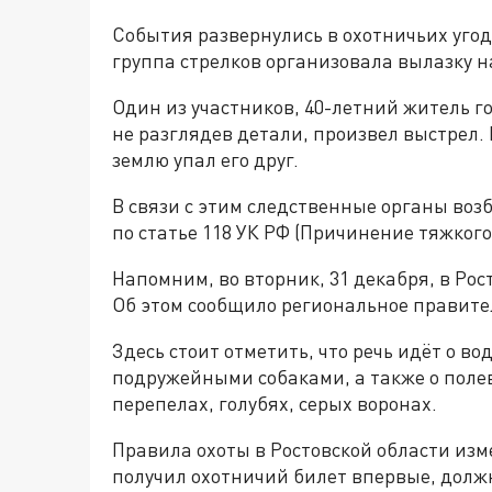
События развернулись в охотничьих угод
группа стрелков организовала вылазку 
Один из участников, 40-летний житель г
не разглядев детали, произвел выстрел.
землю упал его друг.
В связи с этим следственные органы воз
по статье 118 УК РФ (Причинение тяжког
Напомним, во вторник, 31 декабря, в Рос
Об этом сообщило региональное правите
Здесь стоит отметить, что речь идёт о в
подружейными собаками, а также о полев
перепелах, голубях, серых воронах.
Правила охоты в Ростовской области изме
получил охотничий билет впервые, должн