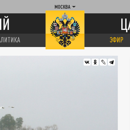
МОСКВА
ИЙ
Ц
АЛИТИКА
ЭФИР