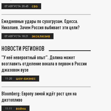
07 АВГУСТА 20:45
СВО
Ежедневные удары по сухогрузам. Одесса.
Николаев. Зачем Россия выбивает эти цели?
07 АВГУСТА 18:21
ЭКСКЛЮЗИВ
НОВОСТИ РЕГИОНОВ
"У неё невероятный опыт". Долина может
возглавить отделение вокала в первом в России
джазовом вузе
11:20
ШОУ-БИЗНЕС
Bloomberg: Европу зимой ждёт рост цен на
дизтопливо
11:11
ВОЙНА