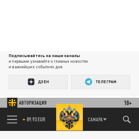
Подписывайтесь на наши каналы
и первыми узнавайте о главных новостях
и важнейших событиях дня.
ДЗЕН
ТЕЛЕГРАМ
18+
АВТОРИЗАЦИЯ
ПОДЕЛИТЬСЯ В СОЦСЕТЯХ:
85.64 BRENT
САМАРА
Новости партнёров