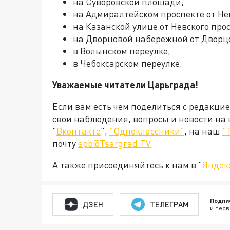
на Суворовской площади;
на Адмиралтейском проспекте от Не
на Казанской улице от Невского про
на Дворцовой набережной от Дворцо
в Волынском переулке;
в Чебоксарском переулке.
Уважаемые читатели Царьграда!
Если вам есть чем поделиться с редакци
свои наблюдения, вопросы и новости на
"
Вконтакте
",
"Одноклассники"
, на наш
"
почту
spb@Tsargrad.TV
А также присоединяйтесь к нам в "
Яндек
Подпи
ДЗЕН
ТЕЛЕГРАМ
и перв