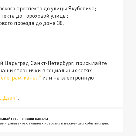
вского проспекта до улицы Якубовича;
спекта до Гороховой улицы;
вого проезда до дома 38;
ей Царьград Санкт-Петербург, присылайте
 наши странички в социальных сетях
Телеграм-канал"
или на электронную
с.Дзен
".
сывайтесь на наши каналы
ыми узнавайте о главных новостях и важнейших событиях дня.