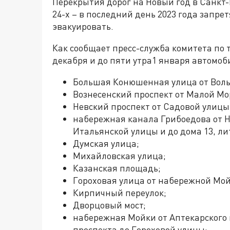
Перекрытия дорог на Новый год в Санкт-П
24-х – в последний день 2023 года запр
эвакуировать.
Как сообщает пресс-служба комитета по т
декабря и до пяти утра1 января автомоб
Большая Конюшенная улица от Волын
Вознесенский проспект от Малой Мо
Невский проспект от Садовой улицы
набережная канала Грибоедова от Н
Итальянской улицы и до дома 13, ли
Думская улица;
Михайловская улица;
Казанская площадь;
Гороховая улица от набережной Мой
Кирпичный переулок;
Дворцовый мост;
набережная Мойки от Аптекарского п
проспекта до Гороховой улицы;