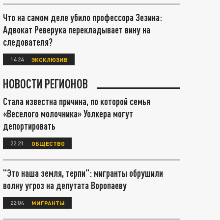
Что на самом деле убило профессора Зезина:
Адвокат Реверука перекладывает вину на
следователя?
14:24
ЭКСКЛЮЗИВ
НОВОСТИ РЕГИОНОВ
Стала известна причина, по которой семья
«Веселого молочника» Уолкера могут
депортировать
22:21
ОБЩЕСТВО
"Это наша земля, терпи": мигранты обрушили
волну угроз на депутата Воропаеву
22:04
МИГРАНТЫ