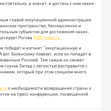
стоятельно, а значит, и достичь с ним каких-
льным главой оккупационной администрации
аинское пространство, бессмысленно и
ятельным субъектом для достижения каких-
 цитирует Рогова
РИА Новости
.
ре победят и изгонят "оккупационную и
А вот Зеленскому повезёт, если он попадёт в
изованным Россией. Тем самым он сможет
ом случае Запад с лёгкостью расправится с
онажем, который при этом слишком много
ить
о необходимости возвращения страны к
б этом на пресс-конференции, посвящённой