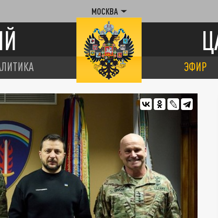
МОСКВА
ИЙ
Ц
АЛИТИКА
ЭФИР