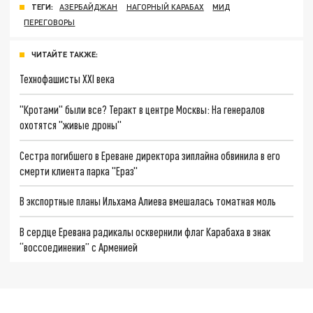
ТЕГИ:
АЗЕРБАЙДЖАН
НАГОРНЫЙ КАРАБАХ
МИД
ПЕРЕГОВОРЫ
ЧИТАЙТЕ ТАКЖЕ:
Технофашисты XXI века
"Кротами" были все? Теракт в центре Москвы: На генералов
охотятся "живые дроны"
Сестра погибшего в Ереване директора зиплайна обвинила в его
смерти клиента парка "Ераз"
В экспортные планы Ильхама Алиева вмешалась томатная моль
В сердце Еревана радикалы осквернили флаг Карабаха в знак
“воссоединения” с Арменией