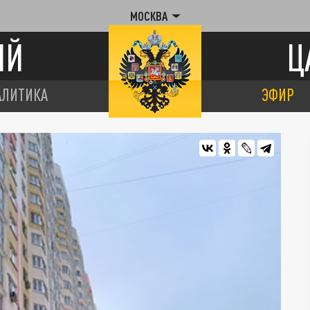
МОСКВА
ИЙ
Ц
АЛИТИКА
ЭФИР