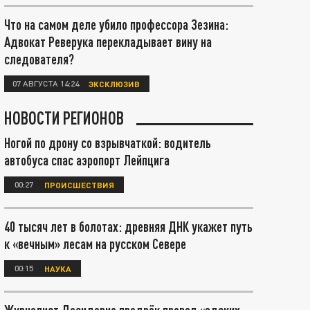
Что на самом деле убило профессора Зезина:
Адвокат Реверука перекладывает вину на
следователя?
07 АВГУСТА 14:24
ЭКСКЛЮЗИВ
НОВОСТИ РЕГИОНОВ
Ногой по дрону со взрывчаткой: водитель
автобуса спас аэропорт Лейпцига
00:27
ПРОИСШЕСТВИЯ
40 тысяч лет в болотах: древняя ДНК укажет путь
к «вечным» лесам на русском Севере
00:15
НАУКА