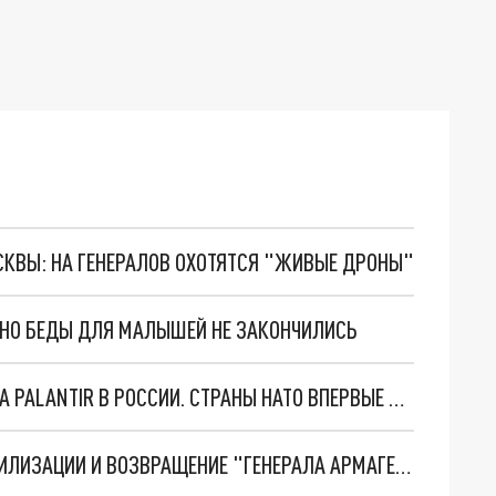
ОСКВЫ: НА ГЕНЕРАЛОВ ОХОТЯТСЯ "ЖИВЫЕ ДРОНЫ"
. НО БЕДЫ ДЛЯ МАЛЫШЕЙ НЕ ЗАКОНЧИЛИСЬ
"ОЧЕНЬ ПЛОХИЕ НОВОСТИ": БОЛЬШАЯ ОШИБКА PALANTIR В РОССИИ. СТРАНЫ НАТО ВПЕРВЫЕ ЗА СВО ОСТАНОВИЛИ ПОСТАВКИ ОРУЖИЯ. ВСУ ТЕРЯЮТ ПРИГРАНИЧЬЕ?
ТРИ ГЛАВНЫХ ИНСАЙДА ОБ СВО. ОТМЕНА МОБИЛИЗАЦИИ И ВОЗВРАЩЕНИЕ "ГЕНЕРАЛА АРМАГЕДДОНА"? ОТЛИЧНЫЕ НОВОСТИ, КОТОРЫЕ ЖДАЛИ ВСЕ