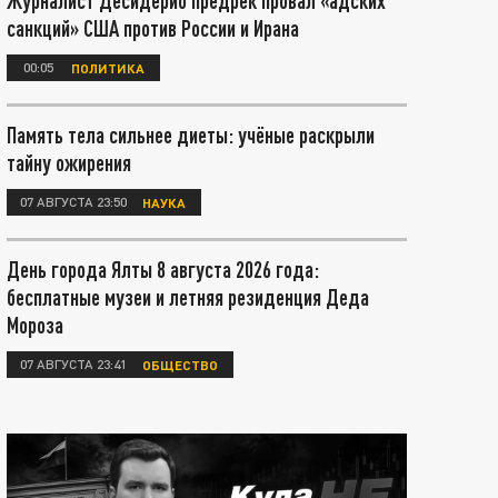
Журналист Десидерио предрёк провал «адских
санкций» США против России и Ирана
00:05
ПОЛИТИКА
Память тела сильнее диеты: учёные раскрыли
тайну ожирения
07 АВГУСТА 23:50
НАУКА
День города Ялты 8 августа 2026 года:
бесплатные музеи и летняя резиденция Деда
Мороза
07 АВГУСТА 23:41
ОБЩЕСТВО