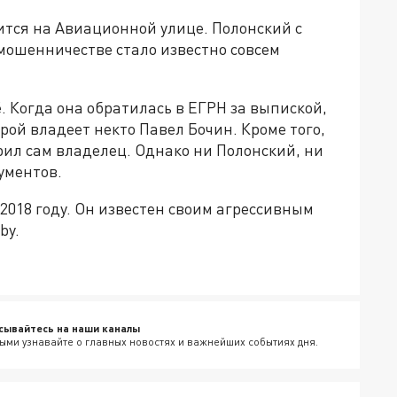
тся на Авиационной улице. Полонский с
 мошенничестве стало известно совсем
 Когда она обратилась в ЕГРН за выпиской,
ирой владеет некто Павел Бочин. Кроме того,
рил сам владелец. Однако ни Полонский, ни
ументов.
2018 году. Он известен своим агрессивным
by.
сывайтесь на наши каналы
ыми узнавайте о главных новостях и важнейших событиях дня.