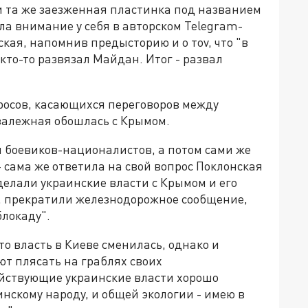
 и та же заезженная пластинка под названием
ла внимание у себя в авторском Telegram-
кая, напомнив предысторию и о тоv, что "в
 кто-то развязал Майдан. Итог - развал
росов, касающихся переговоров между
езалежная обошлась с Крымом.
 боевиков-националистов, а потом сами же
- сама же ответила на свой вопрос Поклонская
делали украинские власти с Крымом и его
и, прекратили железнодорожное сообщение,
блокаду".
о власть в Киеве сменилась, однако и
т плясать на граблях своих
ействующие украинские власти хорошо
нскому народу, и общей экологии - имею в