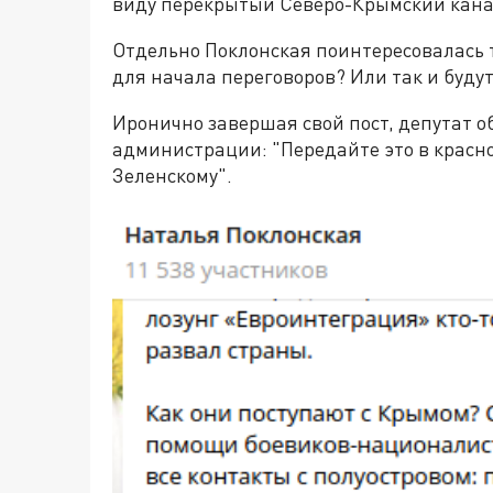
виду перекрытый Северо-Крымский кана
Отдельно Поклонская поинтересовалась т
для начала переговоров? Или так и будут 
Иронично завершая свой пост, депутат о
администрации: "Передайте это в красн
Зеленскому".