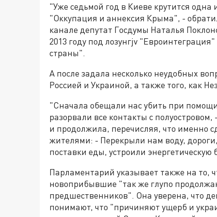
"Уже седьмой год в Киеве крутится одна
"Оккупация и аннексия Крыма", - обрати
канале депутат Госдумы Наталья Поклонс
2013 году под лозунгjv "Евроинтеграция"
страны".
А после задала несколько неудобных воп
Россией и Украиной, а также того, как Н
"Сначала обещали нас убить при помощи
разорвали все контакты с полуостровом, 
и продолжила, перечисляя, что именно с
жителями: - Перекрыли нам воду, дорог
поставки еды, устроили энергетическую 
Парламентарий указывает также на то, чт
новоприбывшие "так же глупо продолжаю
предшественников". Она уверена, что д
понимают, что "причиняют ущерб и украи