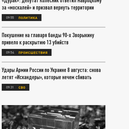
«Дурак»: депутат Колесник ответил Навроцкому
за «москалей» и призвал вернуть территории
09:55
ПОЛИТИКА
Покушение на главаря банды 90-х Зворыкину
привело к раскрытию 13 убийств
09:54
ПРОИСШЕСТВИЯ
Удары Армии России по Украине 8 августа: снова
летят «Искандеры», которые нечем сбивать
09:31
СВО