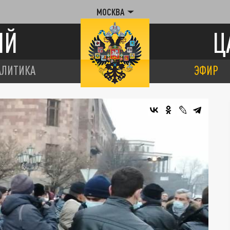
МОСКВА
ИЙ
Ц
АЛИТИКА
ЭФИР