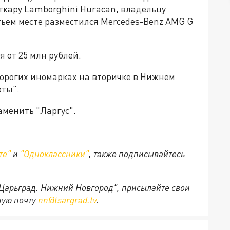
рткару Lamborghini Huracan, владельцу
етьем месте разместился Mercedes-Benz AMG G
 от 25 млн рублей.
орогих иномарках на вторичке в Нижнем
оты".
аменить "Ларгус".
те"
и
"Одноклассники"
,
также подписывайтесь
"Царьград. Нижний Новгород", присылайте свои
ную почту
nn@tsargrad.tv
.