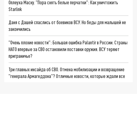
Оплеуха Маску. "Пора снять белые перчатки": Как уничтожить
Starlink
Даня с Дашей спаслись от боевиков ВСУ. Но беды для малышей не
закончились
"Очень плохие новости": Большая ошибка Palantir в России. Страны
НАТО впервые за СВО остановили поставки оружия. ВСУ теряют
приграничье?
Три главных инсайда об СВО. Отмена мобилизации и возвращение
"генерала Армагеддона"? Отличные новости, которые ждали все