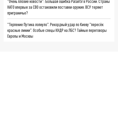
"Очень плохие новости": Большая ошибка Palantir в России. Страны
НАТО впервые за СВО остановили поставки оружия. ВСУ теряют
приграничье?
"Терпение Путина лопнуло". Рекордный удар по Киеву "пересёк
красные линии". Особые спецы КНДР на ЛБС? Тайные переговоры
Европы и Москвы