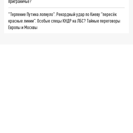
приграничье?
"Терпение Путина лопнуло". Рекордный удар по Киеву "пересёк
красные линии". Особые спецы КНДР на ЛБС? Тайные переговоры
Европы и Москвы