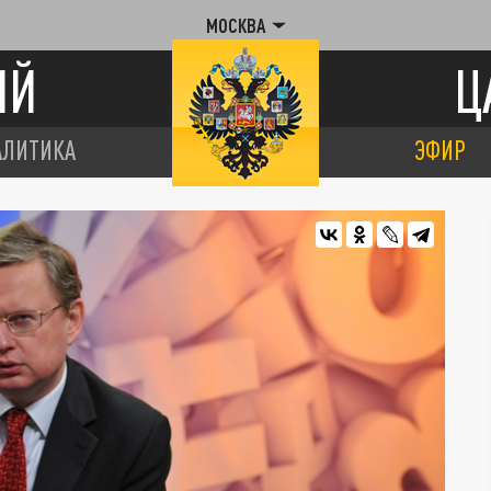
МОСКВА
ИЙ
Ц
АЛИТИКА
ЭФИР