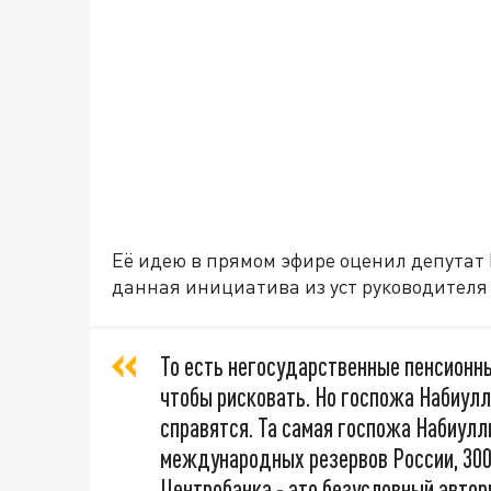
Её идею в прямом эфире оценил депутат
данная инициатива из уст руководителя 
То есть негосударственные пенсионн
чтобы рисковать. Но госпожа Набиулли
справятся. Та самая госпожа Набиулл
международных резервов России, 300
Центробанка - это безусловный автор