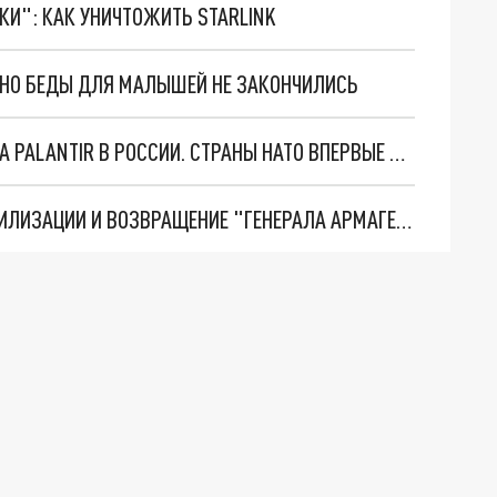
ТКИ": КАК УНИЧТОЖИТЬ STARLINK
. НО БЕДЫ ДЛЯ МАЛЫШЕЙ НЕ ЗАКОНЧИЛИСЬ
"ОЧЕНЬ ПЛОХИЕ НОВОСТИ": БОЛЬШАЯ ОШИБКА PALANTIR В РОССИИ. СТРАНЫ НАТО ВПЕРВЫЕ ЗА СВО ОСТАНОВИЛИ ПОСТАВКИ ОРУЖИЯ. ВСУ ТЕРЯЮТ ПРИГРАНИЧЬЕ?
ТРИ ГЛАВНЫХ ИНСАЙДА ОБ СВО. ОТМЕНА МОБИЛИЗАЦИИ И ВОЗВРАЩЕНИЕ "ГЕНЕРАЛА АРМАГЕДДОНА"? ОТЛИЧНЫЕ НОВОСТИ, КОТОРЫЕ ЖДАЛИ ВСЕ