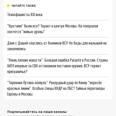
ЧИТАЙТЕ ТАКЖЕ:
Технофашисты XXI века
"Кротами" были все? Теракт в центре Москвы: На генералов
охотятся "живые дроны"
Даня с Дашей спаслись от боевиков ВСУ. Но беды для малышей не
закончились
"Очень плохие новости": Большая ошибка Palantir в России. Страны
НАТО впервые за СВО остановили поставки оружия. ВСУ теряют
приграничье?
"Терпение Путина лопнуло". Рекордный удар по Киеву "пересёк
красные линии". Особые спецы КНДР на ЛБС? Тайные переговоры
Европы и Москвы
Подписывайтесь на наши каналы