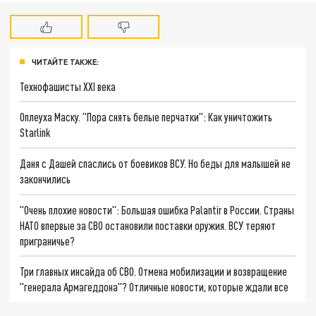
ЧИТАЙТЕ ТАКЖЕ:
Технофашисты XXI века
Оплеуха Маску. "Пора снять белые перчатки": Как уничтожить
Starlink
Даня с Дашей спаслись от боевиков ВСУ. Но беды для малышей не
закончились
"Очень плохие новости": Большая ошибка Palantir в России. Страны
НАТО впервые за СВО остановили поставки оружия. ВСУ теряют
приграничье?
Три главных инсайда об СВО. Отмена мобилизации и возвращение
"генерала Армагеддона"? Отличные новости, которые ждали все