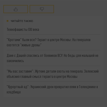
ЧИТАЙТЕ ТАКЖЕ:
Технофашисты XXI века
"Кротами" были все? Теракт в центре Москвы: На генералов
охотятся "живые дроны"
Даня с Дашей спаслись от боевиков ВСУ. Но беды для малышей не
закончились
"Мы вас заставим": Жуткие детали охоты на генерала. Зеленский
объяснил главный смысл теракта в центре Москвы
"Курортный ад": Украинский дрон превратил пляж в Геленджике в
кладбище