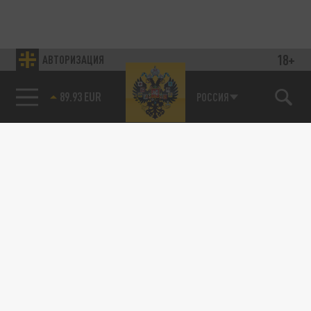
18+
АВТОРИЗАЦИЯ
89.93 EUR
РОССИЯ