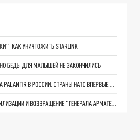
ТКИ": КАК УНИЧТОЖИТЬ STARLINK
. НО БЕДЫ ДЛЯ МАЛЫШЕЙ НЕ ЗАКОНЧИЛИСЬ
"ОЧЕНЬ ПЛОХИЕ НОВОСТИ": БОЛЬШАЯ ОШИБКА PALANTIR В РОССИИ. СТРАНЫ НАТО ВПЕРВЫЕ ЗА СВО ОСТАНОВИЛИ ПОСТАВКИ ОРУЖИЯ. ВСУ ТЕРЯЮТ ПРИГРАНИЧЬЕ?
ТРИ ГЛАВНЫХ ИНСАЙДА ОБ СВО. ОТМЕНА МОБИЛИЗАЦИИ И ВОЗВРАЩЕНИЕ "ГЕНЕРАЛА АРМАГЕДДОНА"? ОТЛИЧНЫЕ НОВОСТИ, КОТОРЫЕ ЖДАЛИ ВСЕ