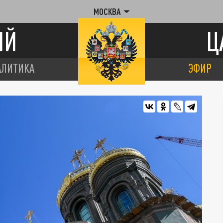
МОСКВА
ИЙ
Ц
АЛИТИКА
ЭФИР