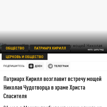
ОБЩЕСТВО
ПАТРИАРХ КИРИЛЛ
ФОТО: ЦАРЬГРАД
ЦЕРКОВЬ И ОБЩЕСТВО
12 МАЯ 10:02
ПОДПИШИТЕСЬ:
Патриарх Кирилл возглавит встречу мощей
Николая Чудотворца в храме Христа
Спасителя