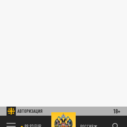
18+
АВТОРИЗАЦИЯ
89.93 EUR
РОССИЯ