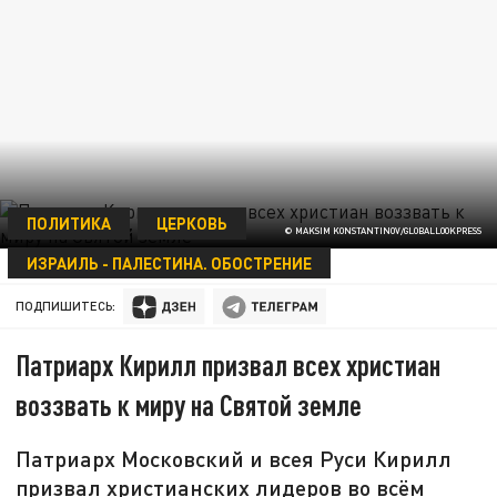
ПОЛИТИКА
ЦЕРКОВЬ
© MAKSIM KONSTANTINOV/GLOBALLOOKPRESS
ИЗРАИЛЬ - ПАЛЕСТИНА. ОБОСТРЕНИЕ
01 НОЯБРЯ 15:12
ПОДПИШИТЕСЬ:
Патриарх Кирилл призвал всех христиан
воззвать к миру на Святой земле
Патриарх Московский и всея Руси Кирилл
призвал христианских лидеров во всём