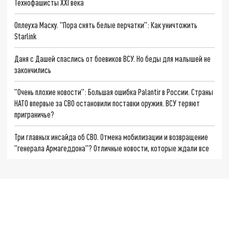
Технофашисты XXI века
Оплеуха Маску. "Пора снять белые перчатки": Как уничтожить
Starlink
Даня с Дашей спаслись от боевиков ВСУ. Но беды для малышей не
закончились
"Очень плохие новости": Большая ошибка Palantir в России. Страны
НАТО впервые за СВО остановили поставки оружия. ВСУ теряют
приграничье?
Три главных инсайда об СВО. Отмена мобилизации и возвращение
"генерала Армагеддона"? Отличные новости, которые ждали все