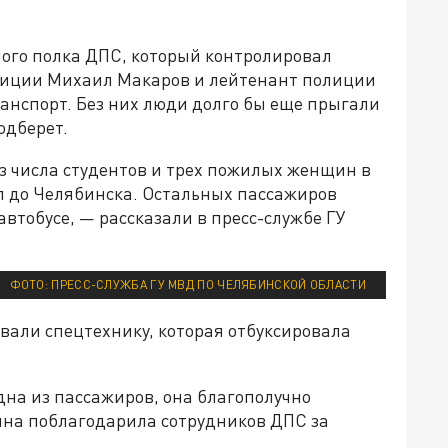
ого полка ДПС, который контролировал
олиции Михаил Макаров и лейтенант полиции
нспорт. Без них люди долго бы еще прыгали
подберет.
 числа студентов и трех пожилых женщин в
л до Челябинска. Остальных пассажиров
втобусе, — рассказали в пресс-службе ГУ
ФОТО: ПРЕСС-СЛУЖБА ГУ МВД ПО ЧЕЛЯБИНСКОЙ ОБЛАСТИ
вали спецтехнику, которая отбуксировала
дна из пассажиров, она благополучно
ина поблагодарила сотрудников ДПС за