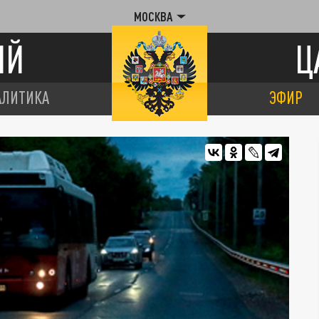
МОСКВА
ИЙ
Ц
АЛИТИКА
ЭФИР