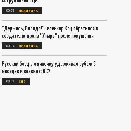
сотрудников ТЦК
00:25
ПОЛИТИКА
"Держись, Володя!": военкор Коц обратился к
создателю дрона "Упырь" после покушения
00:24
ПОЛИТИКА
Русский боец в одиночку удерживал рубеж 5
месяцев и воевал с ВСУ
00:02
СВО