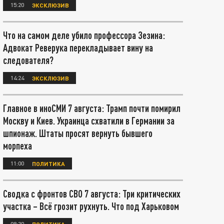
15:20
ЭКСКЛЮЗИВ
Что на самом деле убило профессора Зезина:
Адвокат Реверука перекладывает вину на
следователя?
14:24
ЭКСКЛЮЗИВ
Главное в иноСМИ 7 августа: Трамп почти помирил
Москву и Киев. Украинца схватили в Германии за
шпионаж. Штаты просят вернуть бывшего
морпеха
11:00
ПОЛИТИКА
Сводка с фронтов СВО 7 августа: Три критических
участка – Всё грозит рухнуть. Что под Харьковом
08:30
ПОЛИТИКА