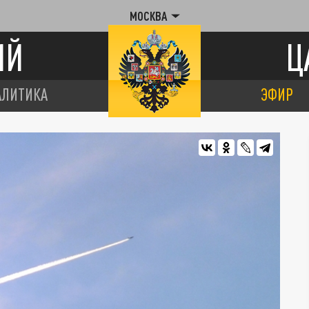
МОСКВА
ИЙ
Ц
АЛИТИКА
ЭФИР