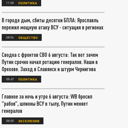
11:00
ПОЛИТИКА
В городе дым, сбиты десятки БПЛА: Ярославль
пережил мощную атаку ВСУ - ситуация в регионах
08:56
ОБЩЕСТВО
Сводка с фронтов СВО 6 августа: Так вот зачем
Путин срочно начал ротацию генералов. Наши в
Орехове. Заход в Славянск и штурм Чернигова
08:47
ПОЛИТИКА
Главное за ночь и утро 6 августа: WB бросил
"рабов", шпионы ВСУ в тылу, Путин меняет
генералов
08:00
ЭКСКЛЮЗИВ