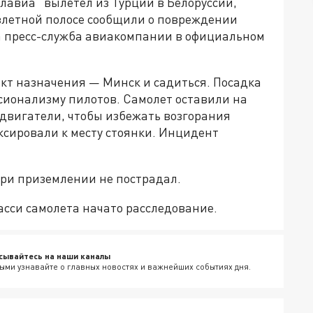
елавиа" вылетел из Турции в Белоруссии,
взлетной полосе сообщили о повреждении
а пресс-служба авиакомпании в официальном
кт назначения — Минск и садиться. Посадка
сионализму пилотов. Самолет оставили на
 двигатели, чтобы избежать возгорания
уксировали к месту стоянки. Инцидент
при приземлении не пострадал.
асси самолета начато расследование.
сывайтесь на наши каналы
ыми узнавайте о главных новостях и важнейших событиях дня.