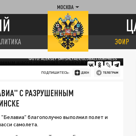
МОСКВА
ИЙ
Ц
АЛИТИКА
ЭФИР
ФОТО: ALEKSEY SMYSHLYAEV/GLOBALLOOKPRESS
ПОДПИШИТЕСЬ:
АВИА" С РАЗРУШЕННЫМ
ИНСКЕ
и "Белавиа" благополучно выполнил полет и
асси самолета.