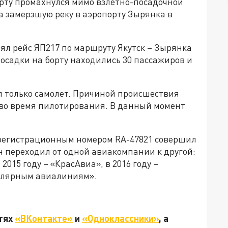
орту промахнулся мимо взлетно-посадочной
а замерзшую реку в аэропорту Зырянка в
ял рейс ЯП217 по маршруту Якутск – Зырянка
осадки на борту находились 30 пассажиров и
 только самолет. Причиной происшествия
во время пилотирования. В данный момент
 регистрационным номером RA-47821 совершил
Он переходил от одной авиакомпании к другой:
2015 году – «КрасАвиа», в 2016 году –
Полярным авиалиниям».
етях
«ВКонтакте»
и
«Одноклассники»
, а