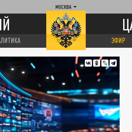
МОСКВА
ИЙ
Ц
АЛИТИКА
ЭФИР