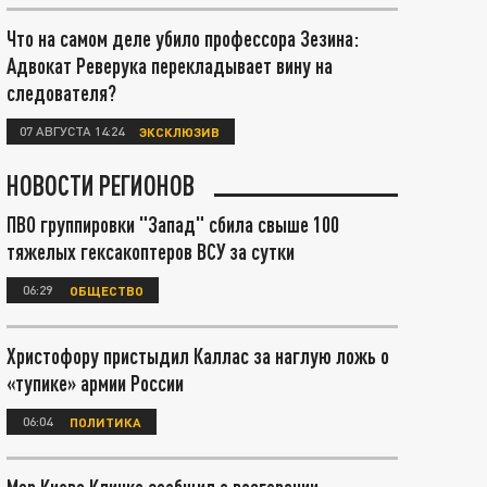
Что на самом деле убило профессора Зезина:
Адвокат Реверука перекладывает вину на
следователя?
07 АВГУСТА 14:24
ЭКСКЛЮЗИВ
НОВОСТИ РЕГИОНОВ
ПВО группировки "Запад" сбила свыше 100
тяжелых гексакоптеров ВСУ за сутки
06:29
ОБЩЕСТВО
Христофору пристыдил Каллас за наглую ложь о
«тупике» армии России
06:04
ПОЛИТИКА