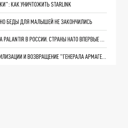
ТКИ": КАК УНИЧТОЖИТЬ STARLINK
. НО БЕДЫ ДЛЯ МАЛЫШЕЙ НЕ ЗАКОНЧИЛИСЬ
"ОЧЕНЬ ПЛОХИЕ НОВОСТИ": БОЛЬШАЯ ОШИБКА PALANTIR В РОССИИ. СТРАНЫ НАТО ВПЕРВЫЕ ЗА СВО ОСТАНОВИЛИ ПОСТАВКИ ОРУЖИЯ. ВСУ ТЕРЯЮТ ПРИГРАНИЧЬЕ?
ТРИ ГЛАВНЫХ ИНСАЙДА ОБ СВО. ОТМЕНА МОБИЛИЗАЦИИ И ВОЗВРАЩЕНИЕ "ГЕНЕРАЛА АРМАГЕДДОНА"? ОТЛИЧНЫЕ НОВОСТИ, КОТОРЫЕ ЖДАЛИ ВСЕ