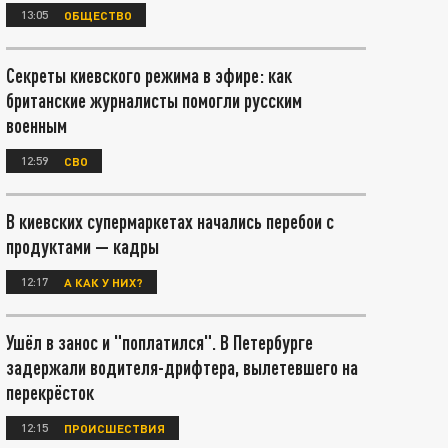
13:05
ОБЩЕСТВО
Секреты киевского режима в эфире: как
британские журналисты помогли русским
военным
12:59
СВО
В киевских супермаркетах начались перебои с
продуктами — кадры
12:17
А КАК У НИХ?
Ушёл в занос и "поплатился". В Петербурге
задержали водителя-дрифтера, вылетевшего на
перекрёсток
12:15
ПРОИСШЕСТВИЯ