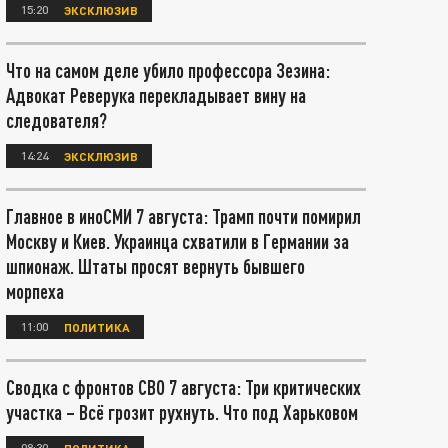
15:20
ЭКСКЛЮЗИВ
Что на самом деле убило профессора Зезина:
Адвокат Реверука перекладывает вину на
следователя?
14:24
ЭКСКЛЮЗИВ
Главное в иноСМИ 7 августа: Трамп почти помирил
Москву и Киев. Украинца схватили в Германии за
шпионаж. Штаты просят вернуть бывшего
морпеха
11:00
ПОЛИТИКА
Сводка с фронтов СВО 7 августа: Три критических
участка – Всё грозит рухнуть. Что под Харьковом
08:30
ПОЛИТИКА