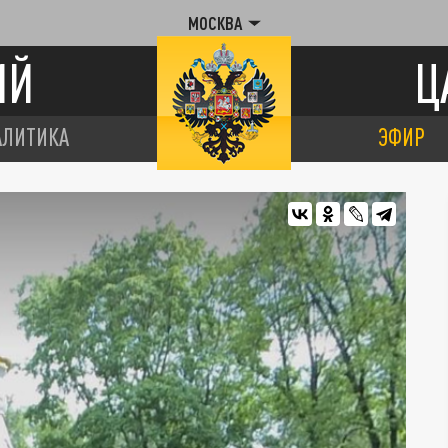
МОСКВА
ИЙ
Ц
АЛИТИКА
ЭФИР