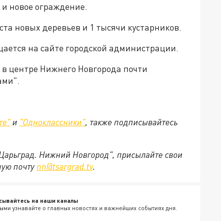
 и новое ограждение.
ста новых деревьев и 1 тысячи кустарников.
щается на сайте городской администрации.
о в центре Нижнего Новгорода почти
ами".
те"
и
"Одноклассники"
,
также подписывайтесь
"Царьград. Нижний Новгород", присылайте свои
ную почту
nn@tsargrad.tv
.
сывайтесь на наши каналы
ыми узнавайте о главных новостях и важнейших событиях дня.